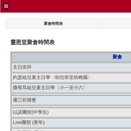
聚會時間表
靈恩堂聚會時間表
聚會
主日崇拜
約瑟組兒童主日學〈幼兒班至幼稚園〉
撒母耳組兒童主日學〈小一至小六〉
週三祈禱會
以諾團契(中學生)
Live團契 (青年)