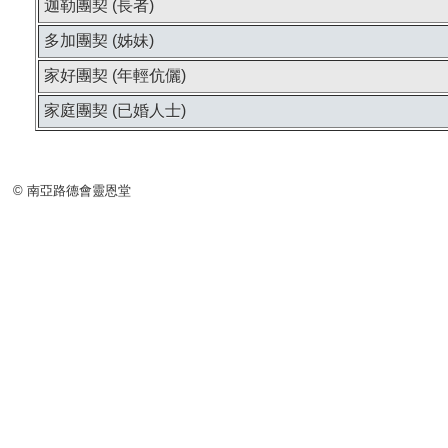
迦勒團契 (長者)
多加團契 (姊妹)
家好團契 (年輕伉儷)
家庭團契 (已婚人士)
© 南亞路德會靈恩堂